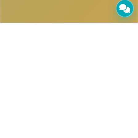
لماذا تختار الصقر لتنفيذ مشاريع
عملائك؟
في سوق التسويق الرقمي المتسارع، تحتاج شركات التسويق
إلى شريك موثوق ينفذ المشاريع نيابة عنها باحترافية تامة
وسرية