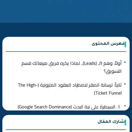
فهرس المحتوى
أولاً: وهم הـ (Leads).. لماذا يكره فريق مبيعاتك قسم
التسويق؟
ثانياً: ترسانة الصقر لاصطياد العقود المليونية (The High-
Ticket Funnel)
1. السيطرة على نية البحث (Google Search Dominance)
2. هيمنة הـ (LinkedIn) والتسويق الموجه للحسابات (ABM)
شارك المقال