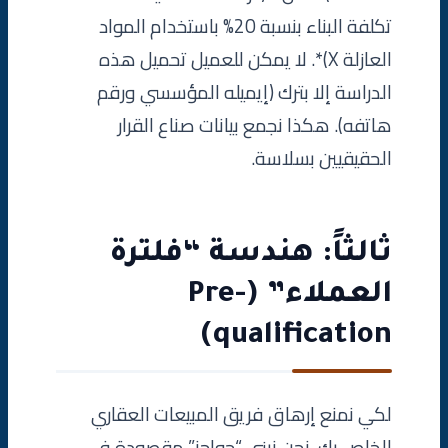
تكلفة البناء بنسبة 20% باستخدام المواد
العازلة X)*. لا يمكن للعميل تحميل هذه
الدراسة إلا بترك (إيميله المؤسسي ورقم
هاتفه). هكذا نجمع بيانات صناع القرار
الحقيقيين بسلاسة.
ثالثاً: هندسة “فلترة
العملاء” (Pre-
qualification)
لكي نمنع إرهاق فريق المبيعات العقاري
الخاص بك، نحن نبني “حواجز” مقصودة في