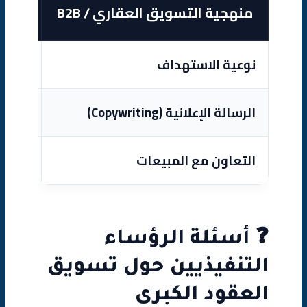
منهجية التسويق العقاري / B2B
الوكا
نوعية الاستهداف
الجميع
الرسالة الإعلانية (Copywriting)
“احجز 
التعاون مع المبيعات
عزلة ت
❓ أسئلة الرؤساء
التنفيذيين حول تسويق
العقود الكبرى