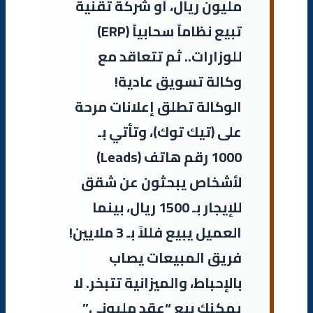
مليون ريال، أو شركة تقنية
تبيع نظاماً سحابياً (ERP)
للوزارات.. ثم تتعاقد مع
وكالة تسويق عادية!
الوكالة تطلق إعلانات مرحة
على (تيك توك)، وتأتي بـ
1000 رقم هاتف (Leads)
لأشخاص يبحثون عن شقق
للإيجار بـ 1500 ريال، بينما
العميل يبيع فللاً بـ 3 ملايين!
فريق المبيعات يصاب
بالإحباط، والميزانية تتبخر. لا
يمكنك بيع “عقد مليوني”