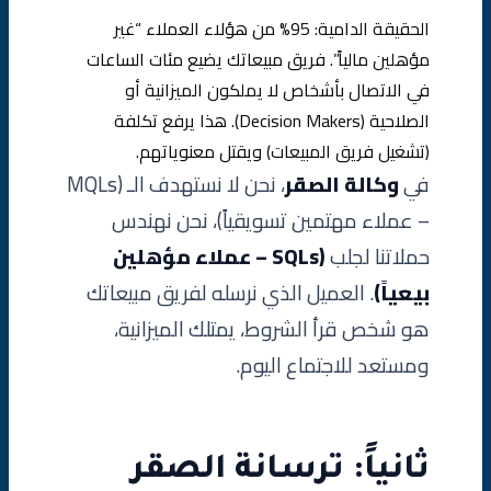
الحقيقة الدامية: 95% من هؤلاء العملاء “غير
مؤهلين مالياً”. فريق مبيعاتك يضيع مئات الساعات
في الاتصال بأشخاص لا يملكون الميزانية أو
الصلاحية (Decision Makers). هذا يرفع تكلفة
(تشغيل فريق المبيعات) ويقتل معنوياتهم.
في
وكالة الصقر
، نحن لا نستهدف الـ (MQLs
– عملاء مهتمين تسويقياً)، نحن نهندس
حملاتنا لجلب
(SQLs – عملاء مؤهلين
بيعياً)
. العميل الذي نرسله لفريق مبيعاتك
هو شخص قرأ الشروط، يمتلك الميزانية،
ومستعد للاجتماع اليوم.
ثانياً: ترسانة الصقر