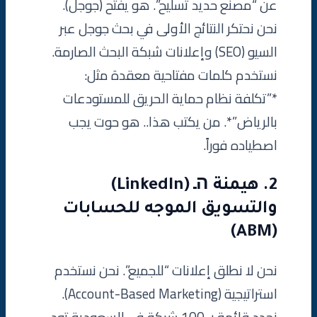
عن “مصنع حديد تسليح”. هو يفتح (جوجل).
نحن نحتكر النتائج الأولى في بحث جوجل عبر
السيو (SEO) وإعلانات شبكة البحث الصارمة.
نستخدم كلمات مفتاحية معقدة مثل:
*”تكلفة نظام حماية الحريق للمستودعات
بالرياض”*. من يكتب هذا.. هو حوت يجب
اصطياده فوراً.
2. هيمنة הـ (LinkedIn)
والتسويق الموجه للحسابات
(ABM)
نحن لا نطلق إعلانات “للجميع”. نحن نستخدم
استراتيجية (Account-Based Marketing).