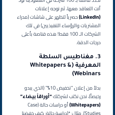
نحدد قائمة بـ 100 شركة في السعودية تود
أنت التعاقد معها، ثم نوجه إعلانات
(LinkedIn)
حصرياً لتظهر على شاشات (مدراء
المشتريات والرؤساء التنفيذيين) في تلك
الشركات الـ 100 فقط! هذه قناصة بأعلى
درجات الدقة.
3. مغناطيس السلطة
المعرفية (Whitepapers &
Webinars)
بدلاً من إعلان “تخفيض 10%” (الذي يبدو
رخيصاً)، نحن نكتب لشركتك
“أوراقاً بيضاء”
(Whitepapers)
أو دراسات حالة (Case
Studies). مثال: *(دراسة حالة: كيف خفضنا