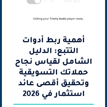
حجم الخط:
-
A
+
📱 خطوات ربط Meta Pixel
الخطوة 4: ربط TikTok Pixel
Getting your
Trinity Audio
player ready...
🎵 خطوات ربط TikTok Pixel
الخطوة 5: ربط Snap Pixel
أهمية ربط أدوات
👻 خطوات ربط Snap Pixel
التتبع: الدليل
الخطوة 6: إعداد Conversion Tracking
الشامل لقياس نجاح
حملاتك التسويقية
🎯 تعريف التحويلات المهمة
وتحقيق أقصى عائد
⚙️ إعداد Purchase Event في GTM
استثمار في 2026
أهمية ربط أدوات التتبع
💰 الفوائد الرئيسية