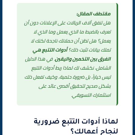
مقتطف المقال:
دراسة حالة: متجر سعودي يوفر 45% من ميزانيته الإعلانية
هل تنفق آلاف الريالات على الإعلانات دون أن
المتجر
تعرف بالضبط ما الذي يعمل وما الذي لا
يعمل؟ هل تظن أن حملاتك ناجحة لكنك لا
المشاكل المكتشفة
تملك بيانات تثبت ذلك؟
أدوات التتبع هي
الحل المطبق
الفرق بين التخمين واليقين
. في هذا الدليل
الشامل، نكشف لك لماذا ربط أدوات التتبع
النتائج بعد 3 أشهر
ليس خياراً، بل ضرورة حتمية، وكيف تفعل ذلك
الدرس المستفاد
بشكل صحيح لتحقيق أقصى عائد على
استثمارك التسويقي.
أخطاء شائعة في ربط أدوات التتبع
قائمة التحقق (Checklist) لربط أدوات التتبع
لماذا أدوات التتبع ضرورية
✅ استخدم هذه القائمة للتأكد من ربط صحيح:
لنجاح أعمالك؟