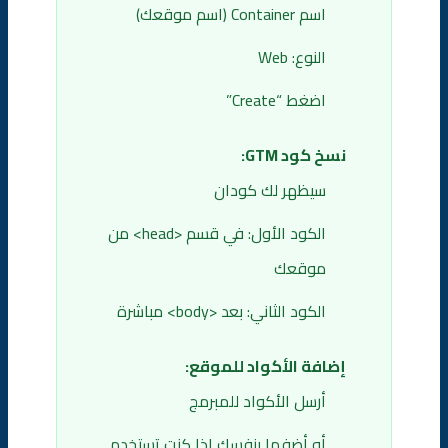
اسم Container (اسم موقعك)
النوع: Web
اضغط “Create”
نسخ كود GTM:
سيظهر لك كودان
الكود الأول: في قسم <head> من
موقعك
الكود الثاني: بعد <body> مباشرة
إضافة الأكواد للموقع:
أرسل الأكواد للمبرمج
أو أضفها بنفسك إذا كنت تستخدم