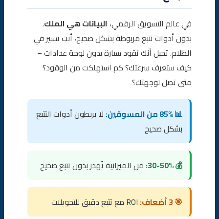
مؤسسة الصقر للتسويق الرقمي وخدمات ربط أدوات التتبع
في عالم التسويق الرقمي،
البيانات هي الملك
.
الخلاصة
بدون أدوات تتبع مربوطة بشكل صحيح، أنت تسير في
الظلام. تخيل أنك تقود سيارة بدون لوحة عدادات –
الأسئلة الشائعة (FAQ)
كيف ستعرف سرعتك؟ كم استهلكت من الوقود؟
متى تصل لوجهتك؟
📊 85% من المسوقين:
لا يربطون أدوات التتبع
بشكل صحيح
💰 30-50%:
من الميزانية تُهدر بدون تتبع صحيح
🎯 3 أضعاف:
ROI مع تتبع دقيق للتحويلات