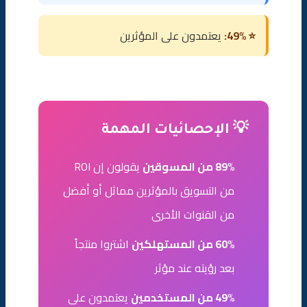
⭐ 49%:
يعتمدون على المؤثرين
💡 الإحصائيات المهمة
89% من المسوقين
يقولون إن ROI
من التسويق بالمؤثرين مماثل أو أفضل
من القنوات الأخرى
60% من المستهلكين
اشتروا منتجاً
بعد رؤيته عند مؤثر
49% من المستخدمين
يعتمدون على