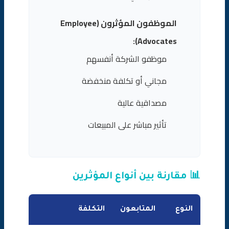
الموظفون المؤثرون (Employee
Advocates):
موظفو الشركة أنفسهم
مجاني أو تكلفة منخفضة
مصداقية عالية
تأثير مباشر على المبيعات
📊 مقارنة بين أنواع المؤثرين
النوع
المتابعون
التكلفة
التفاعل