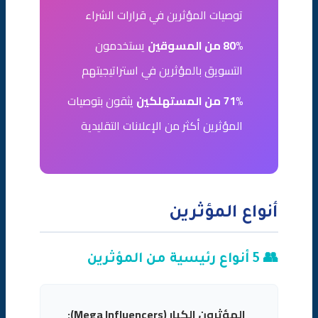
توصيات المؤثرين في قرارات الشراء
80% من المسوقين
يستخدمون
التسويق بالمؤثرين في استراتيجيتهم
71% من المستهلكين
يثقون بتوصيات
المؤثرين أكثر من الإعلانات التقليدية
أنواع المؤثرين
👥 5 أنواع رئيسية من المؤثرين
المؤثرون الكبار (Mega Influencers):