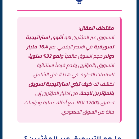
الاستراتيجية المطبقة
النتائج بعد 6 أشهر
مقتطف المقال:
الدرس المستفاد
التسويق عبر المؤثرين هو
أقوى استراتيجية
تسويقية
في العصر الرقمي. مع
16.4 مليار
أخطاء شائعة في التسويق عبر المؤثرين
دولار
حجم السوق عالمياً و
نمو 32% سنوياً
،
التسويق بالمؤثرين يقدم فرصاً استثنائية
أفضل الممارسات
للعلامات التجارية. في هذا الدليل الشامل،
✅ نصائح ذهبية للنجاح
نكشف لك
كيف تبني استراتيجية تسويق
بالمؤثرين ناجحة
: من اختيار المؤثرين إلى
مؤسسة الصقر للتسويق الرقمي وخدمات التسويق بالمؤثرين
تحقيق ROI 1200%، مع أمثلة عملية ودراسات
الخلاصة
حالة من السوق السعودي.
الأسئلة الشائعة (FAQ)