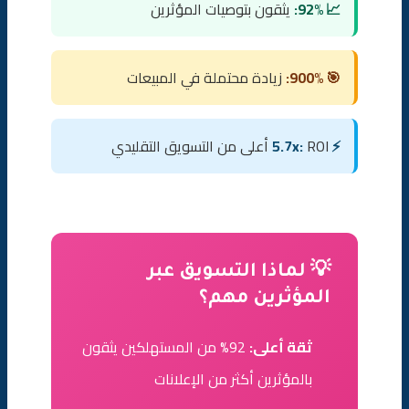
📈 92%:
يثقون بتوصيات المؤثرين
🎯 900%:
زيادة محتملة في المبيعات
⚡ 5.7x:
ROI أعلى من التسويق التقليدي
💡 لماذا التسويق عبر
المؤثرين مهم؟
ثقة أعلى:
92% من المستهلكين يثقون
بالمؤثرين أكثر من الإعلانات