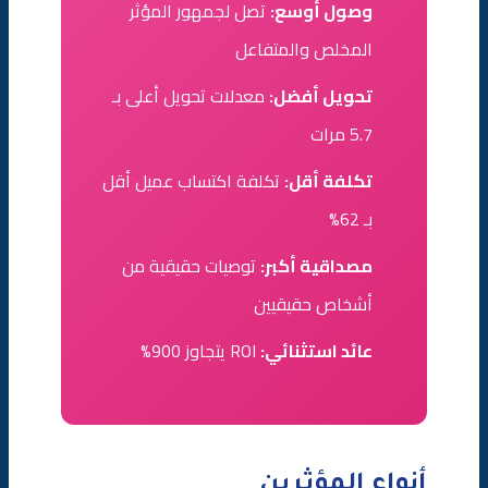
وصول أوسع:
تصل لجمهور المؤثر
المخلص والمتفاعل
تحويل أفضل:
معدلات تحويل أعلى بـ
5.7 مرات
تكلفة أقل:
تكلفة اكتساب عميل أقل
بـ 62%
مصداقية أكبر:
توصيات حقيقية من
أشخاص حقيقيين
عائد استثنائي:
ROI يتجاوز 900%
أنواع المؤثرين