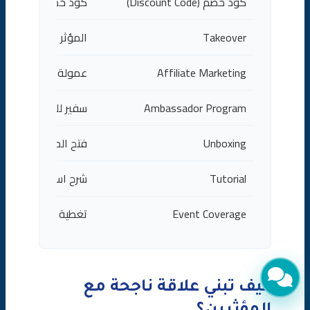
كود خصم (Discount Code)
كود خصم خاص
Takeover
المؤثر يدير حسابك
Affiliate Marketing
عمولة على المبيعات
Ambassador Program
سفير للعلامة
Unboxing
فتح المنتج
Tutorial
شرح استخدام المنتج
Event Coverage
تغطية الفعاليات
كيف تبني علاقة ناجحة مع