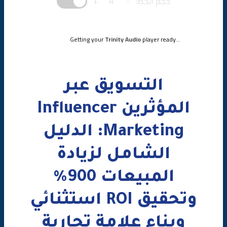
حجم الخط:
-
A
+
دراسة حالة: شركة سعودية تزيد مبيعاتها 900% بالتسويق عبر
المؤثرين
Getting your
Trinity Audio
player ready...
الشركة
الاستراتيجية المطبقة
التسويق عبر
النتائج بعد 6 أشهر
المؤثرين Influencer
الدرس المستفاد
Marketing: الدليل
أخطاء شائعة في التسويق عبر المؤثرين
الشامل لزيادة
أفضل الممارسات
المبيعات 900%
✅ نصائح ذهبية للنجاح
وتحقيق ROI استثنائي
مؤسسة الصقر للتسويق الرقمي وخدمات التسويق عبر
وبناء علامة تجارية