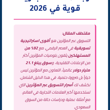
المؤثرين
قوية في 2026
الخلاصة
الأسئلة الشائعة (FAQ)
مقتطف المقال:
التسويق عبر المؤثرين هو
أقوى استراتيجية
تسويقية
في العصر الرقمي. مع
92% من
المستهلكين
يثقون بتوصيات المؤثرين أكثر
من الإعلانات التقليدية، و
سوق يبلغ 21.1
مليار دولار
عالمياً، التعاون مع المؤثرين ليس
خياراً بل ضرورة حتمية. في هذا الدليل الشامل،
نكشف لك
أسرار التسويق عبر المؤثرين
التي
تستخدمها أكبر العلامات التجارية في العالم،
مع أمثلة عملية ودراسات حالة من السوق
السعودي.