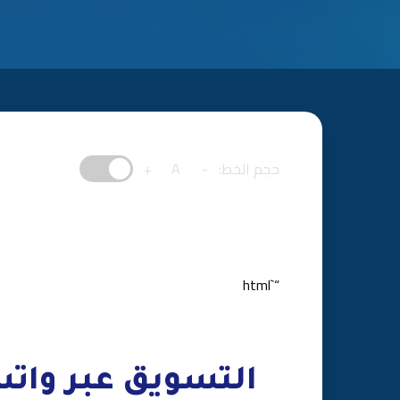
حجم الخط:
-
A
+
“`html
التسويق عبر واتس