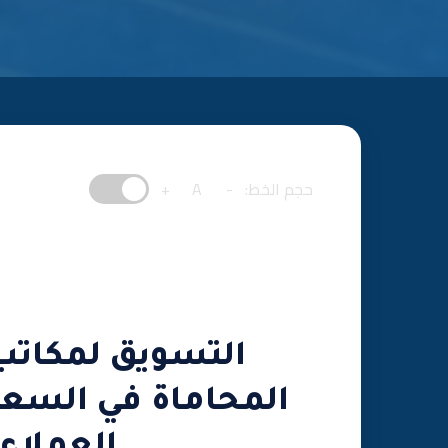
حجم الخط:
-
A
+
التسويق لمكاتب
المحاماة في السعو