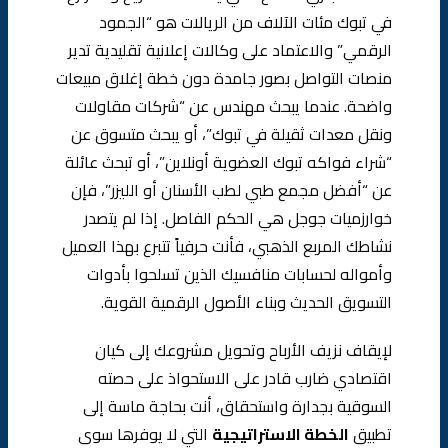
في تبوك مئات الآلاف من الريالات هو “الجمود
الرقمي” والاعتماد على وكالات إعلانية تقليدية تدير
منصات التواصل بصور جامدة دون خطة إغلاق مبيعات
واضحة. عندما يبحث مهندس عن “شركات مقاولات
ونقل معدات ثقيلة في تبوك”، أو يبحث متسوق عن
“شراء فواكه تبوك العضوية أونلاين”، أو تبحث عائلة
عن “أفضل مجمع طبي لطب الأسنان أو الليزر”، فإن
خوارزميات جوجل هي الحكم الفاصل. إذا لم يتصدر
نشاطك المربع الذهبي، فأنت حرفياً تتبرع بهذا العميل
وأمواله لحسابات منافسيك الذين تسلحوا بأدوات
التسويق الحديث وبناء الأصول الرقمية القوية.
لإيقاف نزيف الأرباح وتحويل مشروعك إلى كيان
اقتصادي ضارب قادر على الاستحواذ على حصته
السوقية بجدارة واستحقاق، أنت بحاجة ماسة إلى
تطبيق
الخطة الاستراتيجية
التي لا يوفرها سوى