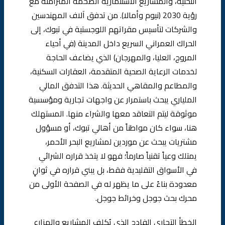
التحتية، والمشاريع الاستثمارية الضخمة المتزامنة مع
رؤية 2030 (نيوم وأمالا). من تدفق آلاف المهندسين
والشركات لتأسيس مقراتهم اللوجستية في تبوك، إلى
الحراك العمراني السريع داخل المدينة (في أحياء
المروج، العليا، والمهرجان) الذي يضاعف الحاجة
لخدمات الرعاية الصحية المتقدمة، العقارات السكنية،
والمطاعم والمقاهي الحديثة. هذا التدفق المالي
الملياري يبحث باستمرار عن واجهات تجارية ومؤسسية
موثوقة ليتم التعاقد معها والشراء منها. المستهلك
هنا، سواء كان مواطناً من أهالي تبوك، أو مسؤول
مشتريات يبحث عن موردين لمشاريع البحر الأحمر،
يمتلك وعياً تقنياً صارماً؛ فهو لا يتخذ قراره الشرائي
في الأسواق التقليدية فقط، بل يبني قراره في ثوانٍ
معدودة بناءً على ما يظهر له في الصفحة الأولى من
محرك بحث جوجل وخرائط جوجل.
الخطأ التجاري الفادح الذي يُكلف المشاريع والمزارع