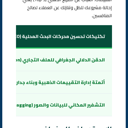
إحالة مشروعك للظل وتنازلك عن العملاء لصالح
المنافسين.
تكتيكات تحسين محركات البحث المحلية (Local SEO) في تبوك
الحقن الدلالي الجغرافي للملف التجاري (Keyword & Geo Optimization)
أتمتة إدارة التقييمات الذهبية وبناء جدار الثقة (Review Automation)
التشفير المكاني للبيانات والصور (Advanced Geo-Tagging)