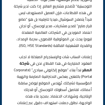
اللوجستية” لأضخم مشاريع العالم. إذا كنت تدير شركة
في هذه القطاعات، فإن العميل المستهدف ليس
فرداً يتصفح السوشيال ميديا للترفيه؛ بل هو “صانع
قرار صارم” (مدير مشتريات، مدير لوجستي، أو لجان
اعتماد الموردين في الشركات العالمية المنفذة
لنيوم) يبحث عن الموثوقية القصوى، سرعة الإمداد،
والقدرة التشغيلية الفائقة (ISO, HSE Standards).
إعلانات السناب شات والإنستجرام المبتذلة لا تجلب
العقود المليارية في هذا القطاع. نحن في
شركة
الصقر
نبدأ ببناء “موقع إلكتروني سيادي” (Corporate
Portal) باللغتين يعكس الاحترافية الصارمة والهيبة
المؤسسية لشركتك. نُهندس الموقع ليوضح سابقة
أعمالك، تفاصيل أسطولك اللوجستي أو قدرتك
الإنتاجية، وشهادات الاعتماد. بمجرد بناء هذه
الواجهة، نطلق حملات استهداف دقيق عبر إعلانات