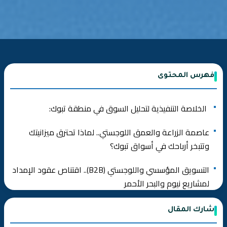
فهرس المحتوى
الخلاصة التنفيذية لتحليل السوق في منطقة تبوك:
عاصمة الزراعة والعمق اللوجستي.. لماذا تحترق ميزانيتك
وتتبخر أرباحك في أسواق تبوك؟
التسويق المؤسسي واللوجستي (B2B).. اقتناص عقود الإمداد
لمشاريع نيوم والبحر الأحمر
التجارة الإلكترونية.. تصدير “الكنوز الزراعية والورد التبوكي”
شارك المقال
لأسواق الخليج