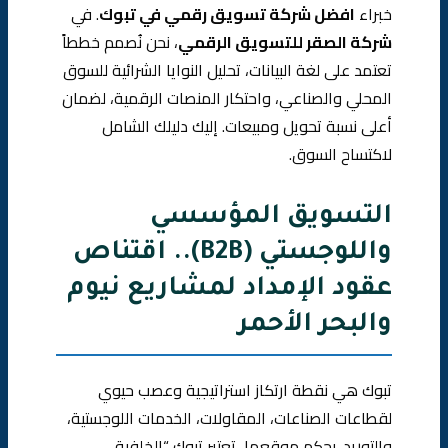
خبراء
افضل شركة تسويق رقمي في تبوك
. في
شركة الصقر للتسويق الرقمي
، نحن نُصمم خططاً
تعتمد على لغة البيانات، تحليل النوايا الشرائية للسوق
المحلي والصناعي، واحتكار المنصات الرقمية، لضمان
أعلى نسبة تحويل ومبيعات. إليك دليلك الشامل
لاكتساح السوق.
التسويق المؤسسي
واللوجستي (B2B).. اقتناص
عقود الإمداد لمشاريع نيوم
والبحر الأحمر
تبوك هي نقطة ارتكاز استراتيجية وعصب حيوي
لقطاعات الصناعات، المقاولات، الخدمات اللوجستية،
والتوريد. بحكم موقعها، تعتبر تبوك “الخلفية