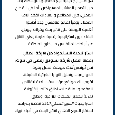
هوامش ربح خيالية ببيع محاصيلها للوسطاء بدلاً
من التصدير المباشر للمستهلكين. أما في القطاع
المحلي، فإن المطاعم والعيادات تفقد آلاف
العملاء يومياً لصالح منافسين جدد أدركوا
أهمية الهيمنة على نتائج بحث وخرائط جوجل.
البقاء دون استراتيجية رقمية صارمة يعني التنازل
عن أرباحك للمنافسين من خارج المنطقة.
استراتيجية الاستحواذ من شركة الصقر:
بصفتنا
افضل شركة تسويق رقمي في تبوك
،
نحن نُهندس
آلات مبيعات
تعمل بقوة
الخوارزميات وتحليل النوايا الشرائية الدقيقة.
نقوم ببناء مواقع مؤسسية سيادية لاقتناص
العقود والمناقصات، نُطلق متاجر إلكترونية
(D2C) لتصدير المنتجات الزراعية، ونطبق
استراتيجيات
السيو المحلي (Local SEO)
بصرامة
لاحتكار المربع الذهبي لنتائج البحث في أحياء تبوك