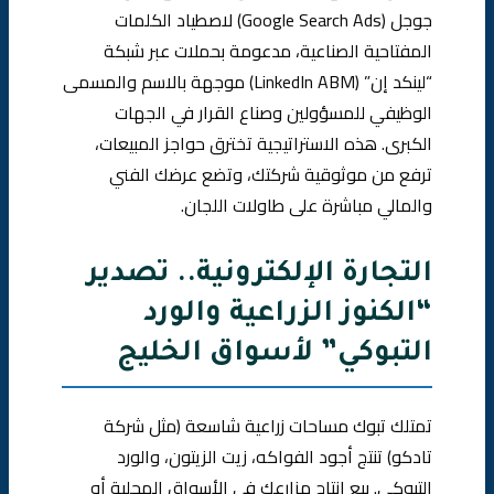
جوجل (Google Search Ads) لاصطياد الكلمات
المفتاحية الصناعية، مدعومة بحملات عبر شبكة
“لينكد إن” (LinkedIn ABM) موجهة بالاسم والمسمى
الوظيفي للمسؤولين وصناع القرار في الجهات
الكبرى. هذه الاستراتيجية تخترق حواجز المبيعات،
ترفع من موثوقية شركتك، وتضع عرضك الفني
والمالي مباشرة على طاولات اللجان.
التجارة الإلكترونية.. تصدير
“الكنوز الزراعية والورد
التبوكي” لأسواق الخليج
تمتلك تبوك مساحات زراعية شاسعة (مثل شركة
تادكو) تنتج أجود الفواكه، زيت الزيتون، والورد
التبوكي. بيع إنتاج مزارعك في الأسواق المحلية أو