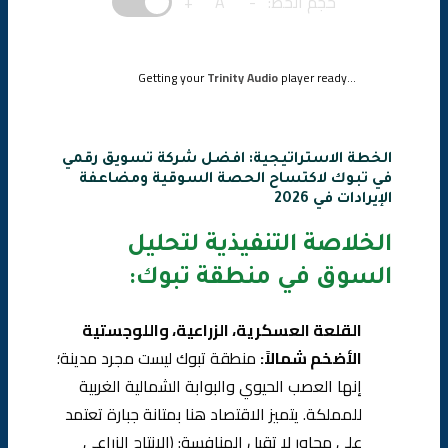
حجم الخط:
-
A
+
Getting your
Trinity Audio
player ready...
الخطة الاستراتيجية: افضل شركة تسويق رقمي
في تبوك لاكتساح الحصة السوقية ومضاعفة
الإيرادات في 2026
الخلاصة التنفيذية لتحليل
السوق في منطقة تبوك:
القلعة العسكرية، الزراعية، واللوجستية
الأضخم شمالاً:
منطقة تبوك ليست مجرد مدينة؛
إنها العصب الحيوي والبوابة الشمالية الغربية
للمملكة. يتميز الاقتصاد هنا بمتانة جبارة تعتمد
على محاور لا تقبل المنافسة: (الإنتاج الزراعي