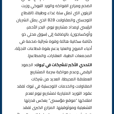
الضخم ومزارع الفواكه والورد التبوكي وزيت
الزيتون التي تمثل سلة غذاء وطنية)، (القطاع
اللوجستي والمقاولات B2B الذي يمثل الشريان
الرئيسي لإمداد مشاريع نيوم، البحر الأحمر،
وأوكساجون)، بالإضافة إلى (سوق محلي ذو
كثافة سكانية هائلة وقوة شرائية ضخمة في
أحياء المروج والعليا يدعم بقوة قطاعات التجزئة،
المجمعات الطبية، العقارات، والمطاعم).
التحدي الأكبر للشركات في تبوك:
الجمود
الرقمي وعدم مواكبة سرعة المشاريع
العملاقة المحيطة. العديد من شركات
المقاولات والخدمات اللوجستية في تبوك تفقد
عقود التوريد المليارية لمشاريع نيوم لعدم
امتلاكها “موقع مؤسسي” يعكس قدرتها
التشغيلية وموثوقيتها. المزارع الكبرى تفقد