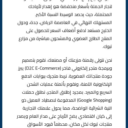
لتجار الجملة بأسعار منخفضة هو إهدار لأرباحك
المحتملة، حيث يحصد الوسيط النسبة الأكبر.
المستهلك النهائي في العاصمة الرياض، جدة، ودول
الخليج مستعد لدفع أضعاف السعر للحصول على
المنتج الطازج العضوي والمشحون مباشرة من مزارع
تبوك.
نحن نتولى رقمنة مزرعتك أو مصنعك. نقوم بتصميم
وبرمجة متجر إلكتروني فاخر (D2C E-Commerce) يبرز
جودة منتجاتك العضوية. نربط متجرك ببوابات الدفع
الإلكترونية الآمنة، ونقوم بأتمتة عمليات الشحن
السريع والمبرد. بمجرد إطلاق المتجر، نطلق حملات
(Google Shopping) المدفوعة لاصطياد العميل ذو
النية الشرائية الواضحة، مما يحول علامتك التجارية
إلى كيان اقتصادي يضخ الأرباح على مدار العام ويصدر
منتجات تبوك لكل مكان، محطماً قيود الأسواق