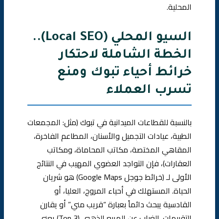
المحلية.
السيو المحلي (Local SEO)..
الخطة الشاملة لاحتكار
خرائط أحياء تبوك ومنع
تسرب العملاء
بالنسبة للقطاعات الميدانية في تبوك (مثل: المجمعات
الطبية، عيادات التجميل والأسنان، المطاعم الفاخرة،
المقاهي المختصة، مكاتب المحاماة، ومكاتب
العقارات)، فإن التواجد العضوي المهيب في النتائج
الأولى لـ (خرائط جوجل Google Maps) هو شريان
الحياة. المستهلك في أحياء المروج، العليا، أو
القادسية يبحث دائماً بعبارة “قريب مني” أو يقارن
التقييمات. الغياب عن المربع الذهبي (Top 3) يعني