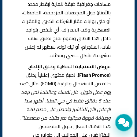
مساحات جغرافية ضيقة للغاية (بقطر محدد
بالأمتار) حول المجمعات المزدحمة، الجامعات،
أو حتى بوابات مقار الشركات الكبرى والمقرات
العسكرية وقت الانصراف. أي شخص يتواجد
داخل هذا النطاق ويقوم بفتح تطبيق سناب
شات، انستجرام، أو تيك توك، سيظهر له إعلان
مشروعك بشكل حصري ومكثف.
عروض الاستجابة اللحظية وخلق الإلحاح
(Flash Promos):
نصيغ محتوى إعلانياً يخلق
حالة من الاستعجال والرغبة (FOMO). مثال:
“بعد
يوم عمل طويل، دلل نفسك وعائلتك! نحن نبعد
عنك 5 دقائق فقط في حي العليا.. أظهر هذا
الإعلان الآن للكاشير واحصل على خصم 20%
وضيافة قهوة مجانية مع طلبك من مطعمنا”
.
هذا التكتيك الفعال يحول المتصفحين
الافتراضيين على الجوالات إلى طوابير من