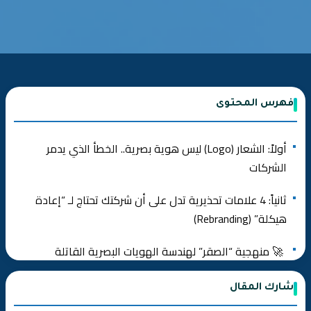
فهرس المحتوى
أولاً: الشعار (Logo) ليس هوية بصرية.. الخطأ الذي يدمر
الشركات
ثانياً: 4 علامات تحذيرية تدل على أن شركتك تحتاج لـ “إعادة
هيكلة” (Rebranding)
🚀 منهجية “الصقر” لهندسة الهويات البصرية القاتلة
ثالثاً: الاستثمار في التصميم (ROI).. هل هو رفاهية أم ضرورة؟
شارك المقال