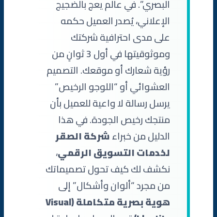
البصري”. في عالم يعج بالضجيج
الإعلاني، يُصدر العميل حكمه
على مدى احترافية شركتك
وموثوقيتها في أول 3 ثوانٍ من
رؤية شعارك أو موقعك. التصميم
العشوائي أو “اللوجو الرخيص”
يرسل رسالة لا واعية للعميل بأن
منتجك رخيص الجودة. في هذا
الدليل من خبراء
شركة الصقر
لخدمات التسويق الرقمي
،
نكشف لك كيف تحول تصميماتك
من مجرد “ألوان وأشكال” إلى
هوية بصرية متكاملة (Visual