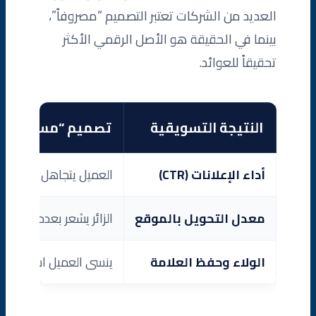
العديد من الشركات تعتبر التصميم “مصروفاً”،
بينما في الحقيقة هو الأصل الرقمي الأكثر
تحقيقاً للعوائد.
النتيجة التسويقية
تصميم “مستقل” ر
أداء الإعلانات (CTR)
العميل يتجاهل الإعلان ل
معدل التحويل بالموقع
الزائر يشعر بعدم الأمان (Scam) ويغادر دون إدخال بياناته
الولاء وحفظ العلامة
ينسى العميل اسمك بمج