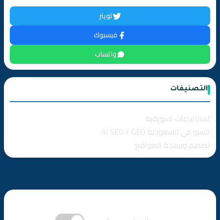
❓ أسئلة شائعة حول تصميم الهوية البصرية (Branding)
تويتر
هل تبدو علامتك التجارية رخيصة؟ حان وقت التغيير
فيسبوك
واتساب
التصنيفات
استراتيجيات تسويقية
السيو في السعودية AI SEO / GEO
تصميم وبرمجة المواقع