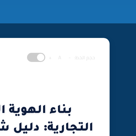
حجم الخط:
-
A
+
بناء الهوية ا
التجارية: دليل ش