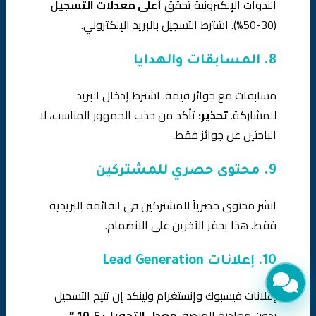
الندوات الإلكترونية تحقق
أعلى معدلات التسجيل
(30-50%). اشترط التسجيل بالبريد الإلكتروني.
8. المسابقات والهدايا
مسابقات مع جوائز قيمة. اشترط إدخال البريد
للمشاركة.
تحذير:
تأكد من جذب الجمهور المناسب، لا
الباحثين عن جوائز فقط.
9. محتوى حصري للمشتركين
انشر محتوى حصرياً للمشتركين في القائمة البريدية
فقط. هذا يحفز الآخرين على الانضمام.
10. إعلانات Lead Generation
إعلانات فيسبوك وإنستغرام ولينكد إن تتيح التسجيل
بدون مغادرة المنصة.
معدل التحويل: 5-10%
.