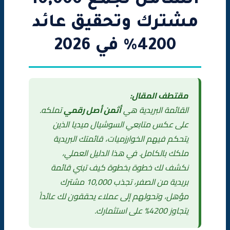
الشامل لجمع 10,000
مشترك وتحقيق عائد
4200% في 2026
مقتطف المقال:
القائمة البريدية هي
أثمن أصل رقمي
تملكه.
على عكس متابعي السوشيال ميديا الذين
يتحكم فيهم الخوارزميات، قائمتك البريدية
ملكك بالكامل. في هذا الدليل العملي،
نكشف لك خطوة بخطوة كيف تبني قائمة
بريدية من الصفر، تجذب 10,000 مشترك
مؤهل، وتحولهم إلى عملاء يحققون لك عائداً
يتجاوز 4200% على استثمارك.