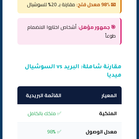
📧 98% معدل فتح:
مقارنة بـ 20% للسوشيال
🎯 جمهور مؤهل:
أشخاص اختاروا الانضمام
طوعاً
مقارنة شاملة: البريد vs السوشيال
ميديا
المعيار
القائمة البريدية
السوشيا
الملكية
✅ ملكك بالكامل
❌ ملك ا
معدل الوصول
✅ 98%
❌ 10-20%