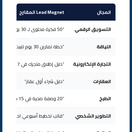
المجال
Lead Magnet المقترح
التسويق الرقمي
“50 فكرة محتوى لـ 30 يوم”
اللياقة
“خطة تمارين 30 يوم للبيت”
التجارة الإلكترونية
“دليل إطلاق متجرك في 7 أيام”
العقارات
“دليل شراء أول عقار”
الطبخ
“20 وصفة صحية في 15 دقيقة”
التطوير الشخصي
“قالب تخطيط أسبوعي احترافي”