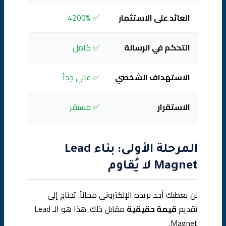
العائد على الاستثمار
✅ 4200%
⚠️ 500-800%
التحكم في الرسالة
✅ كامل
❌ محدود
الاستهداف الشخصي
✅ عالي جداً
⚠️ متوس
الاستقرار
✅ مستقر
❌ عرضة ل
المرحلة الأولى: بناء Lead
Magnet لا يُقاوم
لن يعطيك أحد بريده الإلكتروني مجاناً. تحتاج إلى
تقديم
قيمة حقيقية
مقابل ذلك. هذا هو الـ Lead
Magnet.