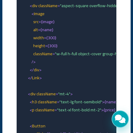
        <
div
className
=
"aspect-square overflow-hidden rounde
          <
Image
src
={image}

alt
={name}

width
={300}

height
={300}

className
=
"w-full h-full object-cover group-hover:sc
          />

        </
div
>

      </
Link
>

      <
div
className
=
"mt-4"
>

        <
h3
className
=
"text-lg font-semibold"
>{name}</
h3
>

>

p
>{price} ريال</
"text-xl font-bold mt-2"
=
className
p
        <
        <
Button