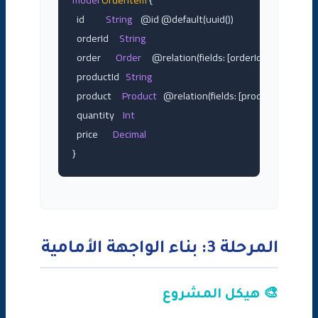
  id          
String
    @id @default(uuid())

  orderId     
String
  order       
Order
     @relation(fields: [orderId])

  productId   
String
  product     
Product
   @relation(fields: [productId])

  quantity    
Int
  price       
Decimal
}
المرحلة 3: بناء الواجهة الأمامية
🎨 هيكل المشروع