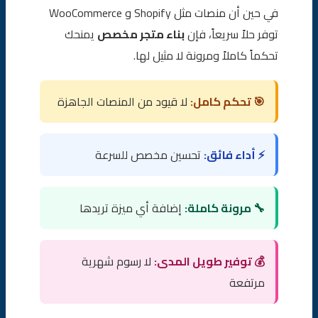
✅ استخدم هذه القائمة:
في حين أن منصات مثل Shopify و WooCommerce
مؤسسة الصقر للتسويق الرقمي وخدمات بناء المتاجر
توفر حلاً سريعاً، فإن
بناء متجر مخصص
يمنحك
الإلكترونية
تحكماً كاملاً ومرونة لا مثيل لها.
الخلاصة
🎯 تحكم كامل:
لا قيود من المنصات الجاهزة
الأسئلة الشائعة (FAQ)
⚡ أداء فائق:
تحسين مخصص للسرعة
🔧 مرونة كاملة:
إضافة أي ميزة تريدها
💰 توفير طويل المدى:
لا رسوم شهرية
مرتفعة