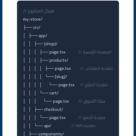
// هيكل المشروع
my-store/

├── src/

│   ├── app/

│   │   ├── (shop)/

// الصفحة الرئيسية
│   │   │   ├── page.tsx              
│   │   │   ├── products/

// صفحة المنتجات
│   │   │   │   ├── page.tsx          
│   │   │   │   └── [slug]/

// صفحة المنتج
│   │   │   │       └── page.tsx      
│   │   │   └── cart/

// سلة التسوق
│   │   │       └── page.tsx          
│   │   ├── checkout/

// صفحة الدفع
│   │   │   └── page.tsx              
│   │   └── api/                      
// API routes
│   ├── components/
