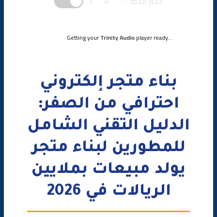
حجم الخط:
-
A
+
💻 مثال: تكامل Moyasar
المرحلة 5: تحسين الأداء
Getting your
Trinity Audio
player ready...
⚡ استراتيجيات التحسين
💻 مثال: تحسين استعلام المنتجات
بناء متجر إلكتروني
المرحلة 6: تحسين محركات البحث (SEO)
احترافي من الصفر:
🔍 استراتيجيات SEO للمتاجر
الدليل التقني الشامل
للمطورين لبناء متجر
💻 مثال: Schema.org للمنتج
يولد مبيعات بملايين
المرحلة 7: الأمان والحماية
الريالات في 2026
🔒 استراتيجيات الأمان
المرحلة 8: الاختبار والنشر