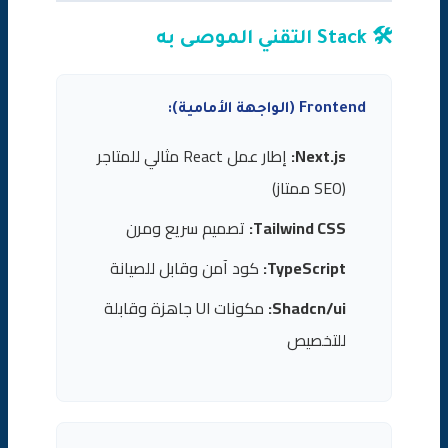
🛠️ Stack التقني الموصى به
Frontend (الواجهة الأمامية):
Next.js:
إطار عمل React مثالي للمتاجر
(SEO ممتاز)
Tailwind CSS:
تصميم سريع ومرن
TypeScript:
كود آمن وقابل للصيانة
Shadcn/ui:
مكونات UI جاهزة وقابلة
للتخصيص