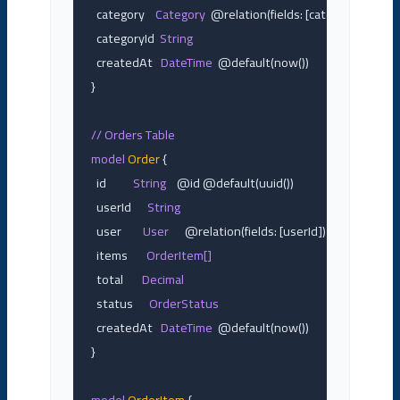
  category    
Category
  @relation(fields: [categoryId])

  categoryId  
String
  createdAt   
DateTime
  @default(now())

}

// Orders Table
model
Order
 {

  id          
String
    @id @default(uuid())

  userId      
String
  user        
User
      @relation(fields: [userId])

  items       
OrderItem[]
  total       
Decimal
  status      
OrderStatus
  createdAt   
DateTime
  @default(now())

}

model
OrderItem
 {
