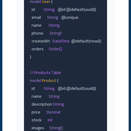
model
User
 {

  id          
String
    @id @default(uuid())

  email       
String
    @unique

  name        
String
  phone       
String?
  createdAt   
DateTime
  @default(now())

  orders      
Order[]
}

// Products Table
model
Product
 {

  id          
String
    @id @default(uuid())

  name        
String
  description 
String
  price       
Decimal
  stock       
Int
  images      
String[]