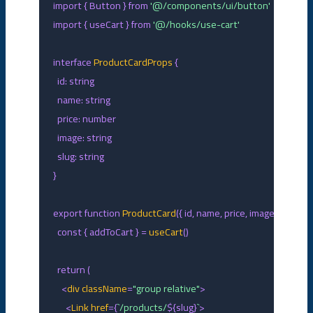
import
 { Button } 
from
'@/components/ui/button'
import
 { useCart } 
from
'@/hooks/use-cart'
interface
ProductCardProps
 {

  id: 
string
  name: 
string
  price: 
number
  image: 
string
  slug: 
string
}

export function
ProductCard
({ id, name, price, image, slug }:
const
 { addToCart } = 
useCart
()

return
 (

    <
div
className
=
"group relative"
>

      <
Link
href
={
`/products/
${slug}
`
>
