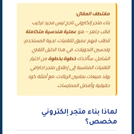
🧪 استراتيجيات الاختبار
مقتطف المقال:
بناء متجر إلكتروني ناجح ليس مجرد تركيب
دراسة حالة: متجر إلكتروني سعودي يحقق 2 مليون ريال
قالب جاهز – هو
عملية هندسية متكاملة
شهرياً
تتطلب فهم عميق للتقنيات، تجربة المستخدم،
وتحسين التحويلات. في هذا الدليل التقني
المتجر
الشامل، سأأخذك
خطوة بخطوة
من اختيار
الاستراتيجية المطبقة
التقنيات المناسبة إلى إطلاق متجر احترافي
يولد مبيعات بملايين الريالات، مع أمثلة كود
النتائج بعد 12 شهراً
حقيقية وأفضل الممارسات.
الدرس المستفاد
أخطاء شائعة يجب تجنبها
لماذا بناء متجر إلكتروني
قائمة التحقق (Checklist) لبناء متجر ناجح
مخصص؟