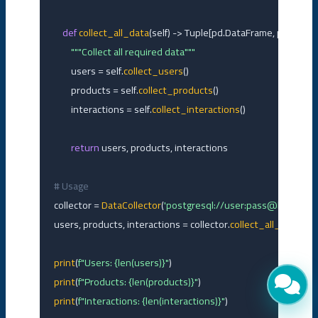
def
collect_all_data
(self) -> Tuple[pd.DataFrame, pd.DataF
"""Collect all required data"""
        users = self.
collect_users
()

        products = self.
collect_products
()

        interactions = self.
collect_interactions
()

return
 users, products, interactions

# Usage
collector = 
DataCollector
(
'postgresql://user:pass@localhost
users, products, interactions = collector.
collect_all_data
()

print
(
f"Users: {len(users)}"
print
(
f"Products: {len(products)}"
print
(
f"Interactions: {len(interactions)}"
)