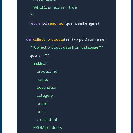
            WHERE is_active = true

        """
return
 pd.
read_sql
(query, self.engine)

def
collect_products
(self) -> pd.DataFrame:

"""Collect product data from database"""
        query = 
"""

            SELECT 

                product_id,

                name,

                description,

                category,

                brand,

                price,

                created_at

            FROM products
