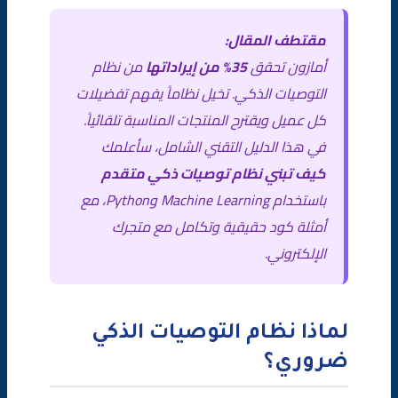
مقتطف المقال:
مؤسسة الصقر للتسويق الرقمي وخدمات أنظمة التوصيات
أمازون تحقق
35% من إيراداتها
من نظام
الخلاصة
التوصيات الذكي. تخيل نظاماً يفهم تفضيلات
كل عميل ويقترح المنتجات المناسبة تلقائياً.
الأسئلة الشائعة (FAQ)
في هذا الدليل التقني الشامل، سأعلمك
كيف تبني نظام توصيات ذكي متقدم
باستخدام Machine Learning وPython، مع
أمثلة كود حقيقية وتكامل مع متجرك
الإلكتروني.
لماذا نظام التوصيات الذكي
ضروري؟