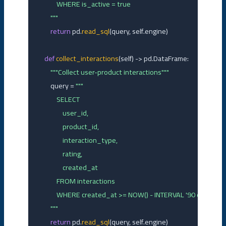
            WHERE is_active = true

        """
return
 pd.
read_sql
(query, self.engine)

def
collect_interactions
(self) -> pd.DataFrame:

"""Collect user-product interactions"""
        query = 
"""

            SELECT 

                user_id,

                product_id,

                interaction_type,

                rating,

                created_at

            FROM interactions

            WHERE created_at >= NOW() - INTERVAL '90 days'

        """
return
 pd.
read_sql
(query, self.engine)
