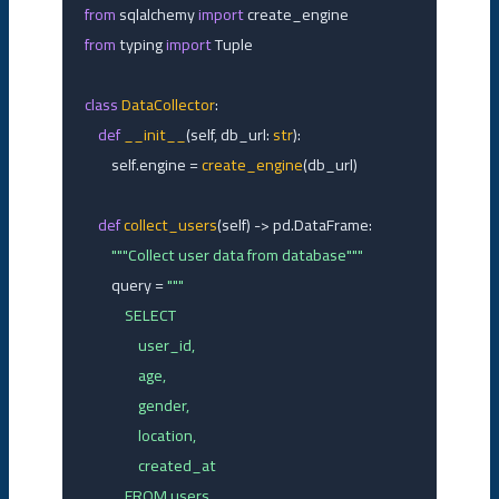
from
 sqlalchemy 
import
from
 typing 
import
 Tuple

class
DataCollector
:

def
__init__
(self, db_url: 
str
):

        self.engine = 
create_engine
(db_url)

def
collect_users
(self) -> pd.DataFrame:

"""Collect user data from database"""
        query = 
"""

            SELECT 

                user_id,

                age,

                gender,

                location,

                created_at

            FROM users
