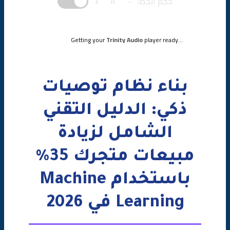
حجم الخط:
-
A
+
🔗 API Integration
🎨 Frontend Integration
Getting your
Trinity Audio
player ready...
دراسة حالة: متجر سعودي يزيد المبيعات 35%
المتجر
بناء نظام توصيات
الحل المطبق
ذكي: الدليل التقني
النتائج بعد 3 أشهر
الشامل لزيادة
مبيعات متجرك 35%
الدرس المستفاد
باستخدام Machine
أخطاء شائعة يجب تجنبها
Learning في 2026
قائمة التحقق (Checklist)
✅ استخدم هذه القائمة: