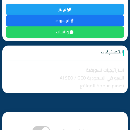
أنواع الكلمات المفتاحية حسب نية البحث
تويتر
فيسبوك
استراتيجية الكلمات المفتاحية طويلة الذيل (Long-Tail
Keywords)
واتساب
💡 نصيحة من خبراء الصقر
التصنيفات
ثالثاً: SEO على الصفحة (On-Page SEO) – تحسين كل صفحة
لتتصدر
استراتيجيات تسويقية
السيو في السعودية AI SEO / GEO
1. تحسين العناوين (Title Tags)
تصميم وبرمجة المواقع
2. تحسين الأوصاف التعريفية (Meta Descriptions)
3. هيكل العناوين (Header Tags: H1, H2, H3)
4. تحسين المحتوى نفسه