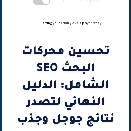
حجم الخط:
-
A
+
5. الروابط الداخلية (Internal Linking)
رابعاً: SEO التقني (Technical SEO) – الأساس الذي لا غنى عنه
Getting your
Trinity Audio
player ready...
1. سرعة الموقع (Page Speed)
2. التوافق مع الجوال (Mobile-Friendliness)
تحسين محركات
3. خرائط الموقع (Sitemap) وrobots.txt
البحث SEO
4. البيانات المهيكلة (Schema Markup)
الشامل: الدليل
5. الأمان (HTTPS/SSL)
خامساً: SEO خارج الصفحة (Off-Page SEO) – بناء السلطة
النهائي لتصدر
والمصداقية
نتائج جوجل وجذب
1. بناء الروابط الخلفية (Backlinks)