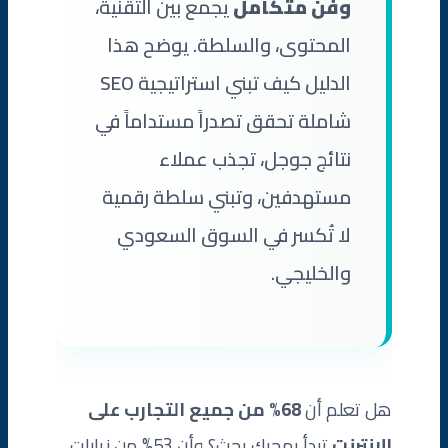
وفن متكامل
يجمع بين التقنية،
1. تحسين صفحات المنتجات
المحتوى، والسلطة. يوضح هذا
2. تحسين صفحات الفئات
الدليل كيف تبني استراتيجية SEO
3. تجنب المحتوى المكرر
شاملة تحقق تصدراً مستداماً في
4. مدونة المتجر
نتائج جوجل، تجذب عملاء
مستهدفين، وتبني سلطة رقمية
ثامناً: أدوات SEO الأساسية
لا تُكسر في السوق السعودي
تاسعاً: دراسة حالة: كيف تصدّر متجر عطور 45 كلمة مفتاحية
والخليجي.
في 9 أشهر
أسئلة شائعة حول تحسين محركات البحث SEO
تصدّر نتائج جوجل وابنِ سلطة رقمية لا تُكسر
هل تعلم أن
68% من جميع التجارب على
الإنترنت
تبدأ بمحرك بحث؟ وأن 53% من زيارات