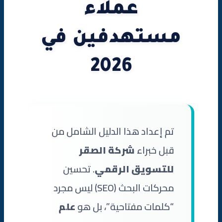
💡 نصيحة من خبراء الصقر
عملاء
2. الإشارات الاجتماعية (Social Signals)
مستهدفين في
3. ذكر العلامة التجارية (Brand Mentions)
2026
سادساً: SEO المحلي (Local SEO) – للسيطرة على نتائج البحث
في مدينتك
1. Google Business Profile (GBP)
تم إعداد هذا الدليل الشامل من
2. التقييمات والمراجعات
قبل خبراء
شركة الصقر
3. الكلمات المفتاحية المحلية
للتسويق الرقمي
. تحسين
4. الإشارات المحلية (Local Citations)
محركات البحث (SEO) ليس مجرد
“كلمات مفتاحية”، بل هو
علم
سابعاً: SEO للمتاجر الإلكترونية (E-commerce SEO)