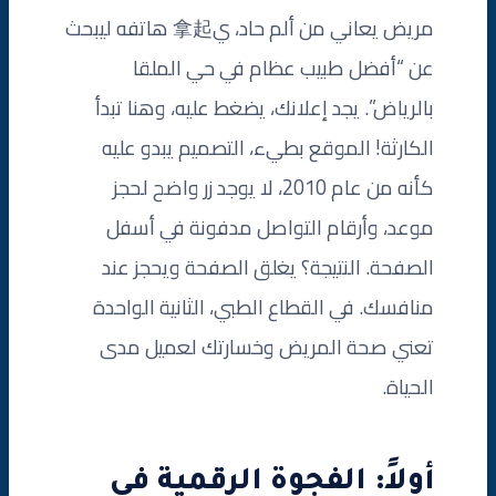
مريض يعاني من ألم حاد، ي拿起 هاتفه ليبحث
عن “أفضل طبيب عظام في حي الملقا
بالرياض”. يجد إعلانك، يضغط عليه، وهنا تبدأ
الكارثة! الموقع بطيء، التصميم يبدو عليه
كأنه من عام 2010، لا يوجد زر واضح لحجز
موعد، وأرقام التواصل مدفونة في أسفل
الصفحة. النتيجة؟ يغلق الصفحة ويحجز عند
منافسك. في القطاع الطبي، الثانية الواحدة
تعني صحة المريض وخسارتك لعميل مدى
الحياة.
أولاً: الفجوة الرقمية في