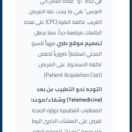
في جدة” أو “عيادة أسنان حي
النرجس” هي ما يبحث عنه المريض
القريب. تكلفة النقرة (CPC) على هذه
الكلمات مرتفعة جداً، مما يجعل
تصميم موقع طبي
مهيأ للسيو
المحلي استثماراً ضرورياً لخفض
تكلفة الاستحواذ على المريض
(Patient Acquisition Cost).
التوجه نحو التطبيب عن بعد
(Telemedicine) وشفاء/موعد:
المتطلبات التنظيمية لوزارة الصحة
تفرض على المنشآت الكبرى الربط
مع منصة “موعد”. الموقع الطبي