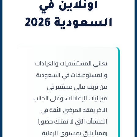
أونلاين في
جاهز لتحويل موقعك الطبي إلى آلة ذكية لجلب المرضى؟
السعودية 2026
تعاني المستشفيات والعيادات
والمستوصفات في السعودية
من نزيف مالي مستمر في
ميزانيات الإعلانات، وعلى الجانب
الآخر يفقد المرضى الثقة في
المنشآت التي لا تمتلك حضوراً
رقمياً يليق بمستوى الرعاية