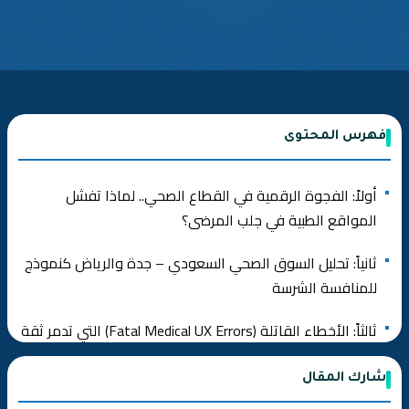
فهرس المحتوى
أولاً: الفجوة الرقمية في القطاع الصحي.. لماذا تفشل
المواقع الطبية في جلب المرضى؟
ثانياً: تحليل السوق الصحي السعودي – جدة والرياض كنموذج
للمنافسة الشرسة
ثالثاً: الأخطاء القاتلة (Fatal Medical UX Errors) التي تدمر ثقة
المريض
شارك المقال
❌ خطأ 1: استخدام صور “ستوك” مزيفة للأطباء والمرضى