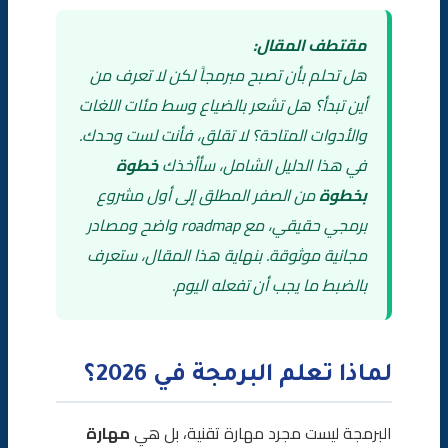
💼 خطوات عملية:
مقتطف المقال:
هل تحلم بأن تصبح مبرمجاً لكن لا تعرف من
أفضل مصادر تعلم البرمجة (مجانية ومدفوعة)
أين تبدأ؟ هل تشعر بالضياع وسط مئات اللغات
والأدوات المتاحة؟ لا تقلق، فأنت لست وحدك.
🆓 مصادر مجانية
في هذا الدليل الشامل، سأأخذك
خطوة
💰 مصادر مدفوعة (موصى بها)
بخطوة
من الصفر المطلق إلى أول مشروع
برمجي حقيقي، مع roadmap واضح ومصادر
💡 نصيحتي الشخصية
مجانية موثوقة. بنهاية هذا المقال، ستعرف
أدوات البرمجة الأساسية
بالضبط ما يجب أن تفعله اليوم.
🛠️ الأدوات التي ستحتاجها
أول برنامج لك: Hello World!
لماذا تعلم البرمجة في 2026؟
🐍 Python
البرمجة ليست مجرد مهارة تقنية، بل هي
مهارة