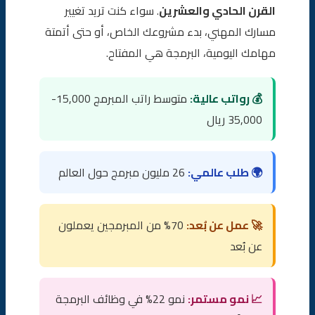
القرن الحادي والعشرين
. سواء كنت تريد تغيير
🌐 JavaScript
مسارك المهني، بدء مشروعك الخاص، أو حتى أتمتة
☕ Java
مهامك اليومية، البرمجة هي المفتاح.
🍎 Swift
💰 رواتب عالية:
متوسط راتب المبرمج 15,000-
💡 ملاحظة
35,000 ريال
نصائح ذهبية للمبتدئين
🌍 طلب عالمي:
26 مليون مبرمج حول العالم
أخطاء شائعة يقع فيها المبتدئون
خطة عملية: ابدأ اليوم
🚀 عمل عن بُعد:
70% من المبرمجين يعملون
📅 الأسبوع الأول:
عن بُعد
📅 الشهر الأول:
📈 نمو مستمر:
نمو 22% في وظائف البرمجة
📅 الأشهر 2-3: