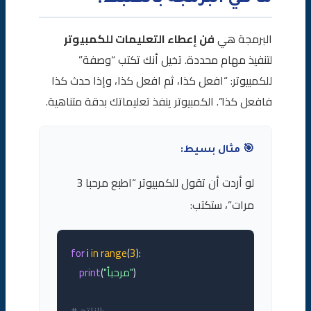
البرمجة هي
فن إعطاء التعليمات للكمبيوتر
لتنفيذ مهام محددة. تخيل أنك تكتب “وصفة”
للكمبيوتر: “افعل كذا، ثم افعل كذا، وإذا حدث كذا
فافعل كذا”. الكمبيوتر ينفذ تعليماتك بدقة متناهية.
🎯 مثال بسيط:
لو أردت أن تقول للكمبيوتر “اطبع مرحبا 3
مرات”، ستكتب:
for
 i 
in
range
(
3
):

)

"مرحباً"
(
print