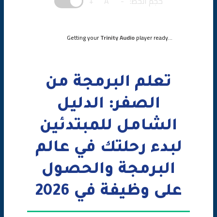
حجم الخط:
-
A
+
📅 الأشهر 4-6: التخصص
🎯 الهدف:
Getting your
Trinity Audio
player ready...
📚 ما ستتعلمه (حسب التخصص):
💻 مشاريع تطبيقية:
تعلم البرمجة من
📅 الأشهر 7-9: المشاريع المتقدمة
الصفر: الدليل
🎯 الهدف:
الشامل للمبتدئين
لبدء رحلتك في عالم
💻 مشاريع تطبيقية:
البرمجة والحصول
📅 الأشهر 10-12: الاستعداد لسوق العمل
على وظيفة في 2026
🎯 الهدف:
📚 ما ستتعلمه: