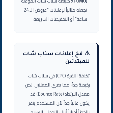
(FOMO):
طبيعة سناب شات المؤقتة
تجعله مثالياً لإعلانات “عروض الـ 24
ساعة” أو التخفيضات السريعة.
⚠️ فخ إعلانات سناب شات
للمبتدئين
تكلفة النقرة (CPC) في سناب شات
رخيصة جداً، مما يغري المعلنين. لكن
معدل الارتداد (Bounce Rate) قد
يكون عالياً جداً لأن المستخدم ينقر
بالخطأ أحياناً أثناء التخطي السريع