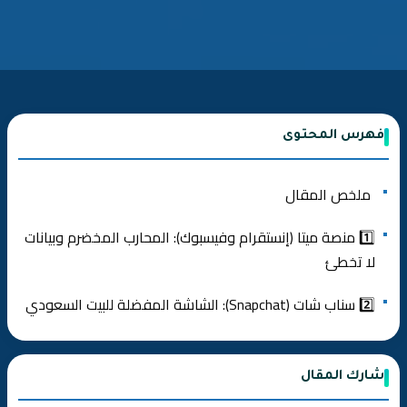
فهرس المحتوى
ملخص المقال
1️⃣ منصة ميتا (إنستقرام وفيسبوك): المحارب المخضرم وبيانات
لا تخطئ
2️⃣ سناب شات (Snapchat): الشاشة المفضلة للبيت السعودي
⚠️ فخ إعلانات سناب شات للمبتدئين
شارك المقال
3️⃣ تيك توك (TikTok): العملاق الفيروسي وصانع التريندات