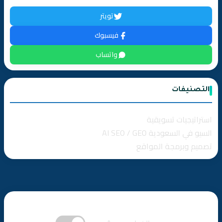
📊 مقارنة استراتيجية بالأرقام: أين تصرف ميزانيتك؟
تويتر
فيسبوك
🛡️ استراتيجية “الصقر” (Omnichannel): لا تضع بيضك في سلة
واحدة
واتساب
منهجية العمل التي نطبقها لعملائنا:
التصنيفات
❓ الأسئلة الشائعة حول إدارة الحملات
استراتيجيات تسويقية
هل تستنزف ميزانيتك دون رؤية أرباح حقيقية؟
السيو في السعودية AI SEO / GEO
تصميم وبرمجة المواقع