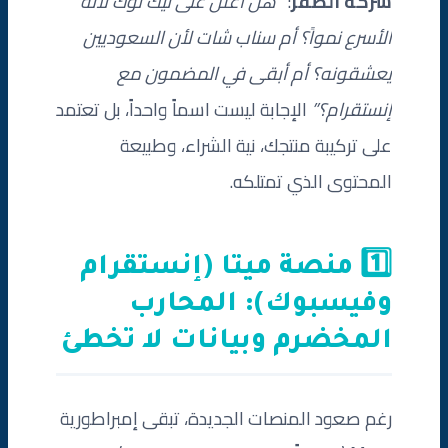
شركة الصقر
:
“هل أُعلن على تيك توك لأنه
الأسرع نمواً؟ أم سناب شات لأن السعوديين
يعشقونه؟ أم أبقى في المضمون مع
إنستقرام؟”
الإجابة ليست اسماً واحداً، بل تعتمد
على تركيبة منتجك، نية الشراء، وطبيعة
المحتوى الذي تمتلكه.
1️⃣ منصة ميتا (إنستقرام
وفيسبوك): المحارب
المخضرم وبيانات لا تخطئ
رغم صعود المنصات الجديدة، تبقى إمبراطورية