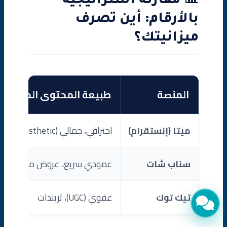
📊 مقارنة استراتيجية
بالأرقام: أين تصرف
ميزانيتك؟
المنصة
طبيعة المحتوى المطلوب
ميتا (إنستقرام)
احترافي، جمالي (Aesthetic)
سناب شات
عمودي سريع، عروض مغرية
تيك توك
عفوي (UGC)، تريندات