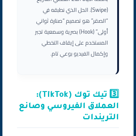
(Swipe). الحل الذي نطبقه في
“الصقر” هو تصميم “صنارة ثواني
أولى” (Hook) بصرية وسمعية تجبر
المستخدم على إيقاف التخطي
وإكمال الفيديو بوعي تام.
3️⃣ تيك توك (TikTok):
العملاق الفيروسي وصانع
التريندات