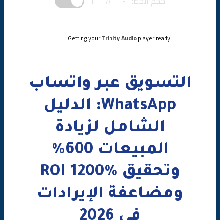
حجم الخط:
-
A
+
واتساب
المتجر
Getting your
Trinity Audio
player ready...
الاستراتيجية المطبقة
النتائج بعد 12 شهراً
التسويق عبر واتساب
الدرس المستفاد
WhatsApp: الدليل
أخطاء شائعة في التسويق عبر واتساب
الشامل لزيادة
أفضل الممارسات
المبيعات 600%
✅ نصائح ذهبية للنجاح
وتحقيق ROI 1200%
مؤسسة الصقر للتسويق الرقمي وخدمات واتساب
ومضاعفة الإيرادات
الخلاصة
في 2026