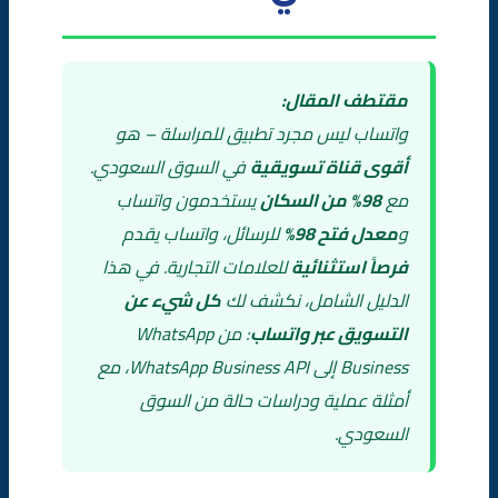
الأسئلة الشائعة (FAQ)
مقتطف المقال:
واتساب ليس مجرد تطبيق للمراسلة – هو
أقوى قناة تسويقية
في السوق السعودي.
مع
98% من السكان
يستخدمون واتساب
و
معدل فتح 98%
للرسائل، واتساب يقدم
فرصاً استثنائية
للعلامات التجارية. في هذا
الدليل الشامل، نكشف لك
كل شيء عن
التسويق عبر واتساب
: من WhatsApp
Business إلى WhatsApp Business API، مع
أمثلة عملية ودراسات حالة من السوق
السعودي.